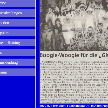
mine
semitteilungen
mation
galerie
ner - Training
s
inskleidung
läum
2000-02/Formation: Faschingsauftritt in Altenthan