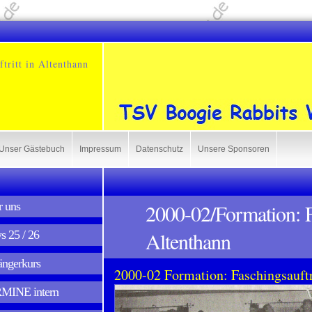
tritt in Altenthann
Unser Gästebuch
Impressum
Datenschutz
Unsere Sponsoren
 uns
2000-02/Formation: Fa
Altenthann
 25 / 26
ngerkurs
2000-02 Formation: Faschingsauftr
MINE intern