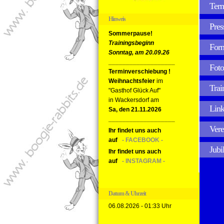
Ter
Hinweis
Pres
Sommerpause!
Trainingsbeginn
For
Sonntag, am 20.09.26
___________________
Foto
Terminverschiebung !
Weihnachtsfeier
im
Trai
"Gasthof Glück Auf"
in Wackersdorf am
Link
Sa, den 21.11.2026
___________________
Vere
Ihr findet uns auch
auf
- FACEBOOK -
Jubi
Ihr findet uns auch
auf
- INSTAGRAM -
Datum & Uhrzeit
06.08.2026 - 01:33 Uhr